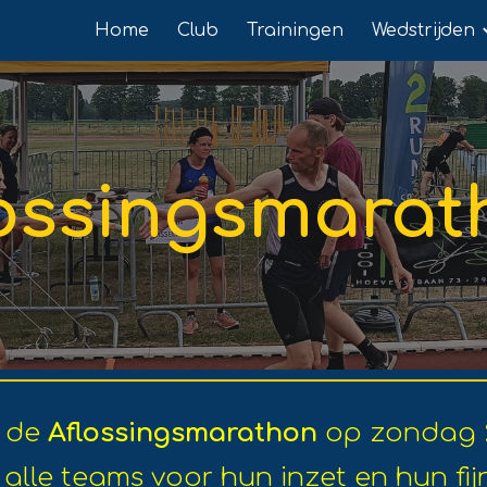
Home
Club
Trainingen
Wedstrijden
ip to main content
Skip to navigat
lossingsmarat
 de
Aflossingsmarathon
op zondag
alle teams voor hun inzet en hun fij