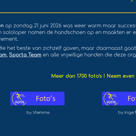
on
op zondag 2
1
juni 202
6
was weer warm maar succesv
 sololoper namen de handschoen op en maakten er ee
enement.
ie het beste van zichzelf gaven, maar daarnaast gaat
eam
,
Sporta Team
en alle vrijwillige handen die deze o
Meer dan 1700 foto's ! Neem even d
by Vlemme
by Inge