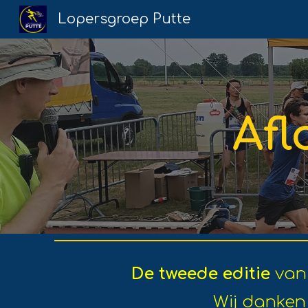
Lopersgroep Putte
Sk
Af
De tweede editie
van
Wij danken 