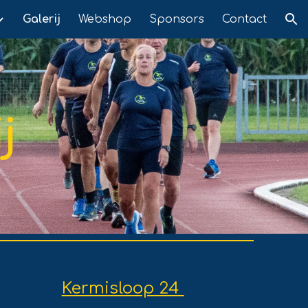
Galerij
Webshop
Sponsors
Contact
ion
ij
Kermisloop 24