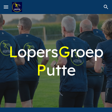
Skip to main content
Skip to navigation
L
opers
G
roep
P
utte